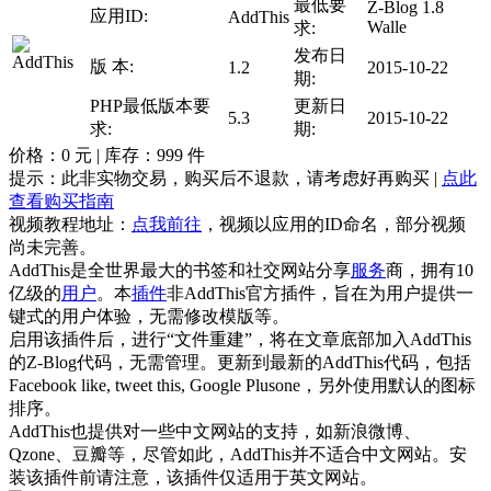
最低要
Z-Blog 1.8
应用ID:
AddThis
Walle
求:
发布日
版 本:
1.2
2015-10-22
期:
PHP最低版本要
更新日
5.3
2015-10-22
求:
期:
价格：
0
元 | 库存：
999
件
提示：此非实物交易，购买后不退款，请考虑好再购买 |
点此
查看购买指南
视频教程地址：
点我前往
，视频以应用的ID命名，部分视频
尚未完善。
AddThis是全世界最大的书签和社交网站分享
服务
商，拥有10
亿级的
用户
。本
插件
非AddThis官方插件，旨在为用户提供一
键式的用户体验，无需修改模版等。
启用该插件后，进行“文件重建”，将在文章底部加入AddThis
的Z-Blog代码，无需管理。更新到最新的AddThis代码，包括
Facebook like, tweet this, Google Plusone，另外使用默认的图标
排序。
AddThis也提供对一些中文网站的支持，如新浪微博、
Qzone、豆瓣等，尽管如此，AddThis并不适合中文网站。安
装该插件前请注意，该插件仅适用于英文网站。