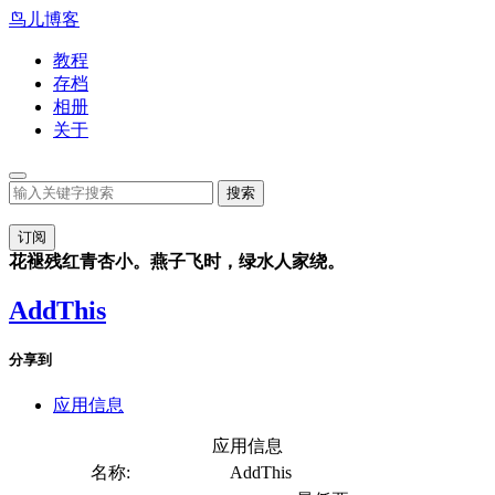
鸟儿博客
教程
存档
相册
关于
订阅
花褪残红青杏小。燕子飞时，绿水人家绕。
AddThis
分享到
应用信息
应用信息
名称:
AddThis