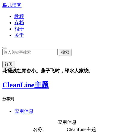
鸟儿博客
教程
存档
相册
关于
订阅
花褪残红青杏小。燕子飞时，绿水人家绕。
CleanLine主题
分享到
应用信息
应用信息
名称:
CleanLine主题