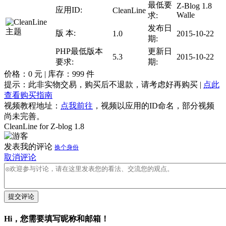
最低要
Z-Blog 1.8
应用ID:
CleanLine
Walle
求:
发布日
版 本:
1.0
2015-10-22
期:
PHP最低版本
更新日
5.3
2015-10-22
要求:
期:
价格：
0
元 | 库存：
999
件
提示：此非实物交易，购买后不退款，请考虑好再购买 |
点此
查看购买指南
视频教程地址：
点我前往
，视频以应用的ID命名，部分视频
尚未完善。
CleanLine for Z-blog 1.8
发表我的评论
换个身份
取消评论
提交评论
Hi，您需要填写昵称和邮箱！