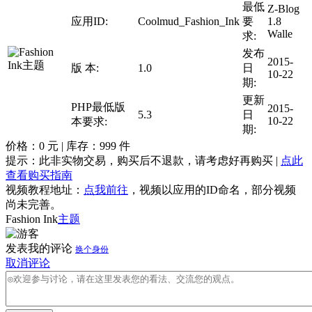
最低
Z-Blog
应用ID:
Coolmud_Fashion_Ink
要
1.8
Walle
求:
发布
2015-
版 本:
1.0
日
10-22
期:
更新
PHP最低版
2015-
5.3
日
10-22
本要求:
期:
价格：
0
元 | 库存：
999
件
提示：此非实物交易，购买后不退款，请考虑好再购买 |
点此
查看购买指南
视频教程地址：
点我前往
，视频以应用的ID命名，部分视频
尚未完善。
Fashion Ink
主题
发表我的评论
换个身份
取消评论