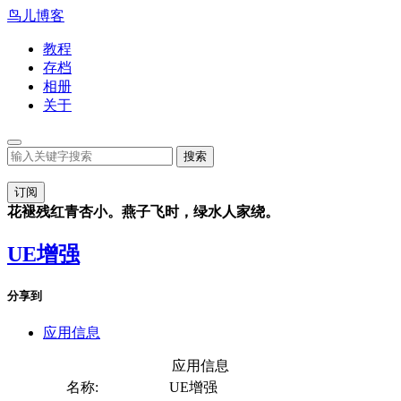
鸟儿博客
教程
存档
相册
关于
订阅
花褪残红青杏小。燕子飞时，绿水人家绕。
UE增强
分享到
应用信息
应用信息
名称:
UE增强