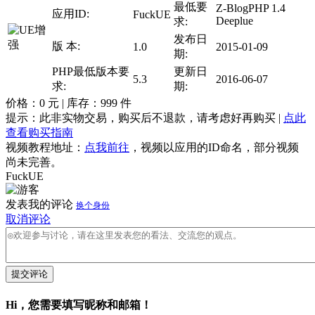
最低要
Z-BlogPHP 1.4
应用ID:
FuckUE
Deeplue
求:
发布日
版 本:
1.0
2015-01-09
期:
PHP最低版本要
更新日
5.3
2016-06-07
求:
期:
价格：
0
元 | 库存：
999
件
提示：此非实物交易，购买后不退款，请考虑好再购买 |
点此
查看购买指南
视频教程地址：
点我前往
，视频以应用的ID命名，部分视频
尚未完善。
FuckUE
发表我的评论
换个身份
取消评论
提交评论
Hi，您需要填写昵称和邮箱！