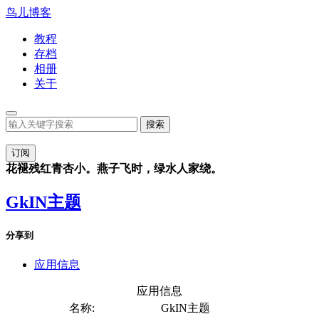
鸟儿博客
教程
存档
相册
关于
订阅
花褪残红青杏小。燕子飞时，绿水人家绕。
GkIN主题
分享到
应用信息
应用信息
名称:
GkIN主题