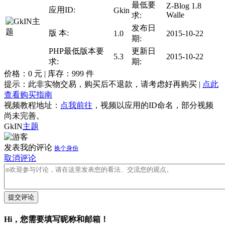
最低要
Z-Blog 1.8
应用ID:
Gkin
Walle
求:
发布日
版 本:
1.0
2015-10-22
期:
PHP最低版本要
更新日
5.3
2015-10-22
求:
期:
价格：
0
元 | 库存：
999
件
提示：此非实物交易，购买后不退款，请考虑好再购买 |
点此
查看购买指南
视频教程地址：
点我前往
，视频以应用的ID命名，部分视频
尚未完善。
GkIN
主题
发表我的评论
换个身份
取消评论
提交评论
Hi，您需要填写昵称和邮箱！