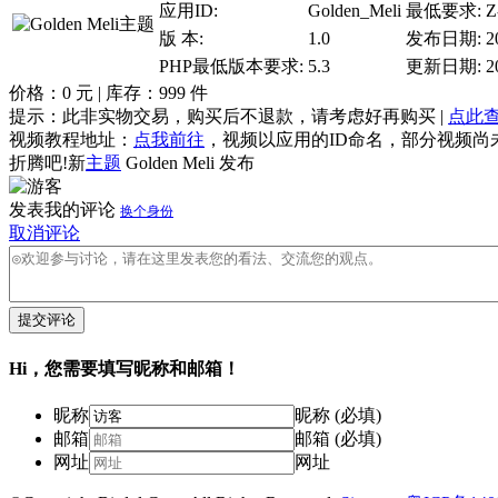
应用ID:
Golden_Meli
最低要求:
Z
版 本:
1.0
发布日期:
2
PHP最低版本要求:
5.3
更新日期:
2
价格：
0
元 | 库存：
999
件
提示：此非实物交易，购买后不退款，请考虑好再购买 |
点此
视频教程地址：
点我前往
，视频以应用的ID命名，部分视频尚
折腾吧!新
主题
Golden Meli 发布
发表我的评论
换个身份
取消评论
提交评论
Hi，您需要填写昵称和邮箱！
昵称
昵称 (必填)
邮箱
邮箱 (必填)
网址
网址