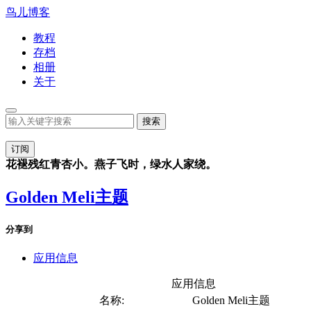
鸟儿博客
教程
存档
相册
关于
订阅
花褪残红青杏小。燕子飞时，绿水人家绕。
Golden Meli主题
分享到
应用信息
应用信息
名称:
Golden Meli主题