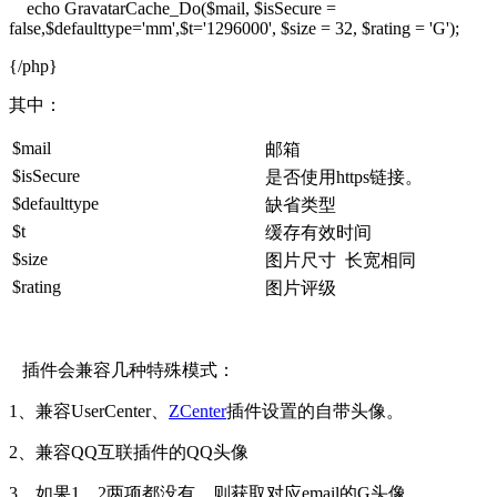
echo GravatarCache_Do($mail, $isSecure =
false,$defaulttype='mm',$t='1296000', $size = 32, $rating = 'G');
{/php}
其中：
$mail
邮箱
$isSecure
是否使用https链接。
$defaulttype
缺省类型
$t
缓存有效时间
$size
图片尺寸 长宽相同
$rating
图片评级
插件会兼容几种特殊模式：
1、兼容UserCenter、
ZCenter
插件设置的自带头像。
2、兼容QQ互联插件的QQ头像
3、如果1、2两项都没有，则获取对应email的G头像。