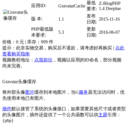
最低
Z-BlogPHP
应用ID:
GravatarCache
1.4 Deeplue
要求:
发布
版 本:
1.1
2015-11-16
日期:
PHP最低版
更新
5.3
2016-06-07
本要求:
日期:
价格：
0
元 | 库存：
999
件
提示：此非实物交易，购买后不退款，请考虑好再购买 |
点此
查看购买指南
视频教程地址：
点我前往
，视频以应用的ID命名，部分视频
尚未完善。
Gravatar头像缓存
将外部头像
图片
缓存到本地图片，当G
服务
器无法访问时，优
先使用本地已有图片。
插件
默认接管了系统的头像接口，如果需要其他尺寸或者类型
的头像图片，插件还提供了一个公共函数可以供
主题
引用：
{php}