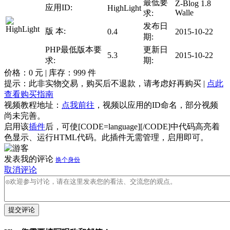
最低要
Z-Blog 1.8
应用ID:
HighLight
Walle
求:
发布日
版 本:
0.4
2015-10-22
期:
PHP最低版本要
更新日
5.3
2015-10-22
求:
期:
价格：
0
元 | 库存：
999
件
提示：此非实物交易，购买后不退款，请考虑好再购买 |
点此
查看购买指南
视频教程地址：
点我前往
，视频以应用的ID命名，部分视频
尚未完善。
启用该
插件
后，可使[CODE=language][/CODE]中代码高亮着
色显示、运行HTML代码。此插件无需管理，启用即可。
发表我的评论
换个身份
取消评论
提交评论