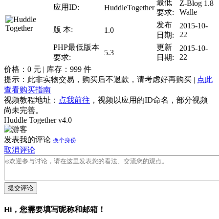
最低
Z-Blog 1.8
应用ID:
HuddleTogether
Walle
要求:
发布
2015-10-
版 本:
1.0
22
日期:
PHP最低版本
更新
2015-10-
5.3
22
要求:
日期:
价格：
0
元 | 库存：
999
件
提示：此非实物交易，购买后不退款，请考虑好再购买 |
点此
查看购买指南
视频教程地址：
点我前往
，视频以应用的ID命名，部分视频
尚未完善。
Huddle Together v4.0
发表我的评论
换个身份
取消评论
提交评论
Hi，您需要填写昵称和邮箱！