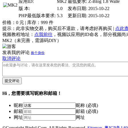
应用ID:
MK2
最低要求:
Z-Blog 1.8 Walle
版 本:
1.0
发布日期:
2015-10-22
PHP最低版本要求:
5.3
更新日期:
2015-10-22
价格：
0
元 | 库存：
999
件
提示：此非实物交易，购买后不退款，请考虑好再购买 |
点此
视频教程地址：
点我前往
，视频以应用的ID命名，部分视频尚
MK2（未完善，需源码DIY）
发表我的评论
换个身份
取消评论
提交评论
Hi，您需要填写昵称和邮箱！
昵称
昵称 (必填)
邮箱
邮箱 (必填)
网址
网址
©Copyright Birdol.Com. All Rights Reserved.
Sitemap
.
粤ICP备140