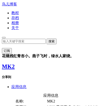
鸟儿博客
教程
存档
相册
关于
订阅
花褪残红青杏小。燕子飞时，绿水人家绕。
MK2
分享到
应用信息
应用信息
名称:
MK2