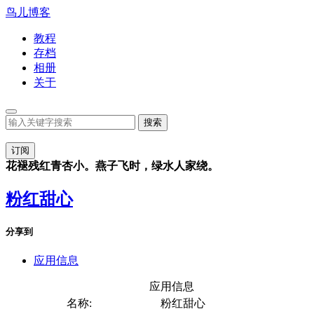
鸟儿博客
教程
存档
相册
关于
订阅
花褪残红青杏小。燕子飞时，绿水人家绕。
粉红甜心
分享到
应用信息
应用信息
名称:
粉红甜心