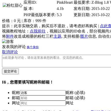
应用ID:
PinkHeart
最低要求:
Z-Blog 1.8 
版 本:
4.1b
发布日期:
2015-10-22
PHP最低版本要求:
5.3
更新日期:
2015-10-22
价格：
0
元 | 库存：
999
件
提示：此非实物交易，购买后不退款，请考虑好再购买 |
点此
视频教程地址：
点我前往
，视频以应用的ID命名，部分视频尚
将
附件
改造成相册的粉红三栏
主题
, 支持相册/
图片
信息, 自动
发表我的评论
换个身份
取消评论
提交评论
Hi，您需要填写昵称和邮箱！
昵称
昵称 (必填)
邮箱
邮箱 (必填)
网址
网址