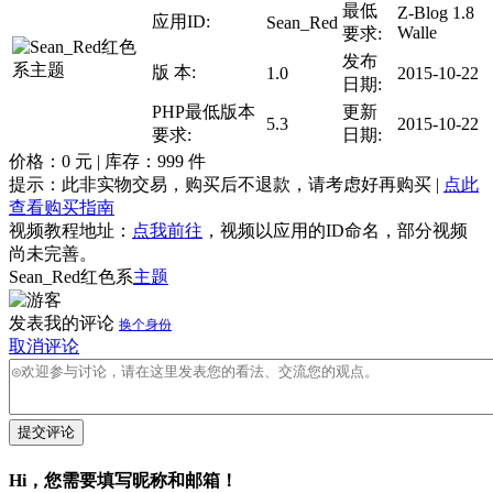
最低
Z-Blog 1.8
应用ID:
Sean_Red
Walle
要求:
发布
版 本:
1.0
2015-10-22
日期:
PHP最低版本
更新
5.3
2015-10-22
要求:
日期:
价格：
0
元 | 库存：
999
件
提示：此非实物交易，购买后不退款，请考虑好再购买 |
点此
查看购买指南
视频教程地址：
点我前往
，视频以应用的ID命名，部分视频
尚未完善。
Sean_Red红色系
主题
发表我的评论
换个身份
取消评论
提交评论
Hi，您需要填写昵称和邮箱！