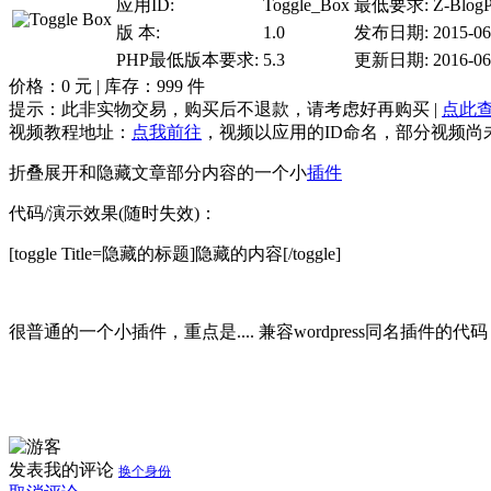
应用ID:
Toggle_Box
最低要求:
Z-BlogP
版 本:
1.0
发布日期:
2015-06
PHP最低版本要求:
5.3
更新日期:
2016-06
价格：
0
元 | 库存：
999
件
提示：此非实物交易，购买后不退款，请考虑好再购买 |
点此
视频教程地址：
点我前往
，视频以应用的ID命名，部分视频尚
折叠展开和隐藏文章部分内容的一个小
插件
代码/演示效果(随时失效)：
[toggle Title=隐藏的标题]隐藏的内容[/toggle]
很普通的一个小插件，重点是.... 兼容wordpress同名插件的
发表我的评论
换个身份