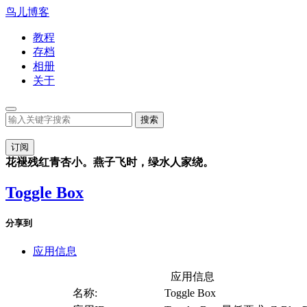
鸟儿博客
教程
存档
相册
关于
订阅
花褪残红青杏小。燕子飞时，绿水人家绕。
Toggle Box
分享到
应用信息
应用信息
名称:
Toggle Box