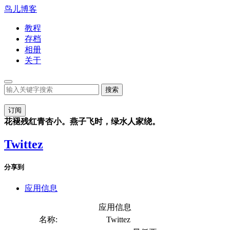
鸟儿博客
教程
存档
相册
关于
订阅
花褪残红青杏小。燕子飞时，绿水人家绕。
Twittez
分享到
应用信息
应用信息
名称:
Twittez