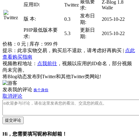
最低要
Z-Blog 1.8
应用ID:
Twittez
Walle
求:
发布日
版 本:
0.3
2015-10-22
期:
PHP最低版本要
更新日
5.3
2015-10-22
求:
期:
价格：
0
元 | 库存：
999
件
提示：此非实物交易，购买后不退款，请考虑好再购买 |
点此
查看购买指南
视频教程地址：
点我前往
，视频以应用的ID命名，部分视频
尚未完善。
将Blog动态发布到Twitter和其他Twitter类网站!
发表我的评论
换个身份
取消评论
提交评论
Hi，您需要填写昵称和邮箱！