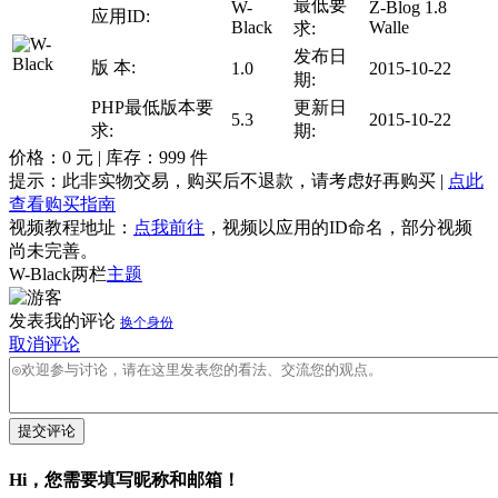
最低要
W-
Z-Blog 1.8
应用ID:
Black
Walle
求:
发布日
版 本:
1.0
2015-10-22
期:
PHP最低版本要
更新日
5.3
2015-10-22
求:
期:
价格：
0
元 | 库存：
999
件
提示：此非实物交易，购买后不退款，请考虑好再购买 |
点此
查看购买指南
视频教程地址：
点我前往
，视频以应用的ID命名，部分视频
尚未完善。
W-Black两栏
主题
发表我的评论
换个身份
取消评论
提交评论
Hi，您需要填写昵称和邮箱！