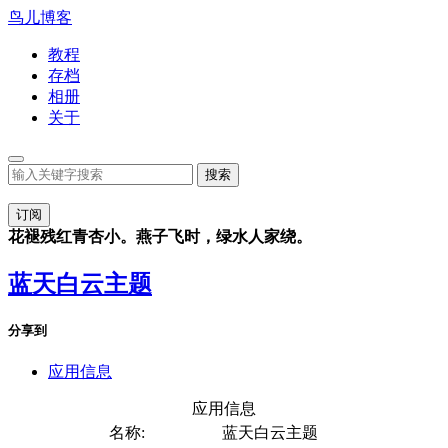
鸟儿博客
教程
存档
相册
关于
订阅
花褪残红青杏小。燕子飞时，绿水人家绕。
蓝天白云主题
分享到
应用信息
应用信息
名称:
蓝天白云主题