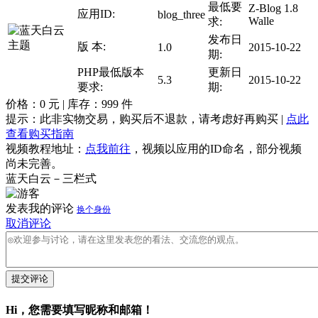
最低要
Z-Blog 1.8
应用ID:
blog_three
Walle
求:
发布日
版 本:
1.0
2015-10-22
期:
PHP最低版本
更新日
5.3
2015-10-22
要求:
期:
价格：
0
元 | 库存：
999
件
提示：此非实物交易，购买后不退款，请考虑好再购买 |
点此
查看购买指南
视频教程地址：
点我前往
，视频以应用的ID命名，部分视频
尚未完善。
蓝天白云－三栏式
发表我的评论
换个身份
取消评论
提交评论
Hi，您需要填写昵称和邮箱！