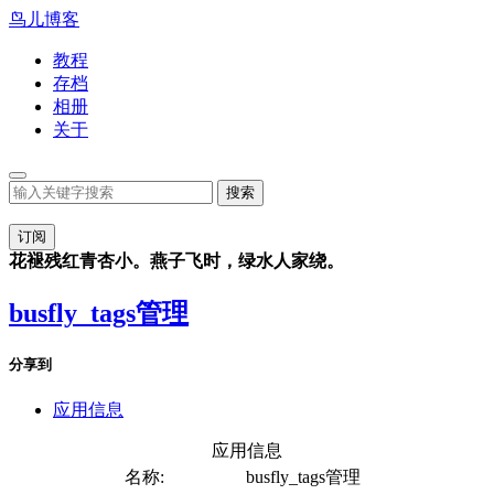
鸟儿博客
教程
存档
相册
关于
订阅
花褪残红青杏小。燕子飞时，绿水人家绕。
busfly_tags管理
分享到
应用信息
应用信息
名称:
busfly_tags管理