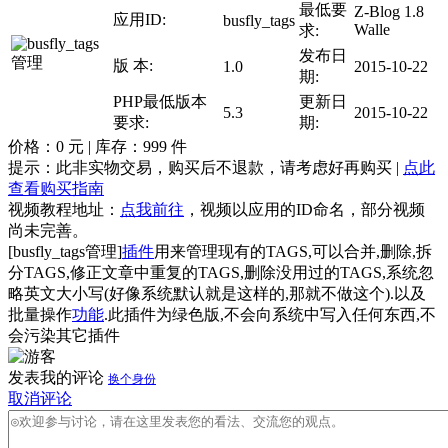
最低要
Z-Blog 1.8
应用ID:
busfly_tags
Walle
求:
发布日
版 本:
1.0
2015-10-22
期:
PHP最低版本
更新日
5.3
2015-10-22
要求:
期:
价格：
0
元 | 库存：
999
件
提示：此非实物交易，购买后不退款，请考虑好再购买 |
点此
查看购买指南
视频教程地址：
点我前往
，视频以应用的ID命名，部分视频
尚未完善。
[busfly_tags管理]
插件
用来管理现有的TAGS,可以合并,删除,拆
分TAGS,修正文章中重复的TAGS,删除没用过的TAGS,系统忽
略英文大小写(好像系统默认就是这样的,那就不做这个).以及
批量操作
功能
.此插件为绿色版,不会向系统中写入任何东西,不
会污染其它插件
发表我的评论
换个身份
取消评论