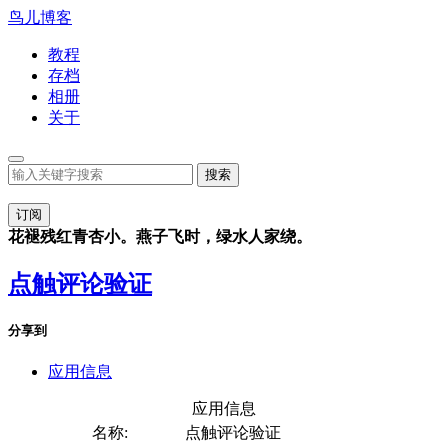
鸟儿博客
教程
存档
相册
关于
订阅
花褪残红青杏小。燕子飞时，绿水人家绕。
点触评论验证
分享到
应用信息
应用信息
名称:
点触评论验证