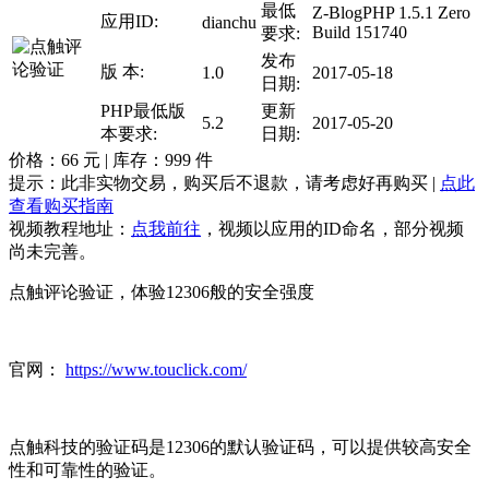
最低
Z-BlogPHP 1.5.1 Zero
应用ID:
dianchu
Build 151740
要求:
发布
版 本:
1.0
2017-05-18
日期:
PHP最低版
更新
5.2
2017-05-20
本要求:
日期:
价格：
66
元 | 库存：
999
件
提示：此非实物交易，购买后不退款，请考虑好再购买 |
点此
查看购买指南
视频教程地址：
点我前往
，视频以应用的ID命名，部分视频
尚未完善。
点触评论验证，体验12306般的安全强度
官网：
https://www.touclick.com/
点触科技的验证码是12306的默认验证码，可以提供较高安全
性和可靠性的验证。