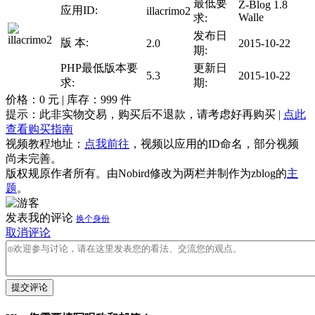
最低要
Z-Blog 1.8
应用ID:
illacrimo2
Walle
求:
发布日
版 本:
2.0
2015-10-22
期:
PHP最低版本要
更新日
5.3
2015-10-22
求:
期:
价格：
0
元 | 库存：
999
件
提示：此非实物交易，购买后不退款，请考虑好再购买 |
点此
查看购买指南
视频教程地址：
点我前往
，视频以应用的ID命名，部分视频
尚未完善。
版权规原作者所有。由Nobird修改为两栏并制作为zblog的
主
题
。
发表我的评论
换个身份
取消评论
提交评论