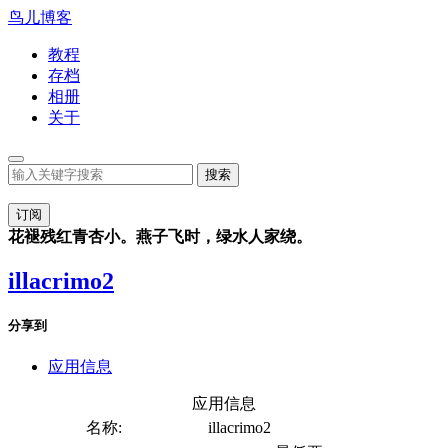
鸟儿博客
教程
存档
相册
关于
订阅
花褪残红青杏小。燕子飞时，绿水人家绕。
illacrimo2
分享到
应用信息
应用信息
名称:
illacrimo2