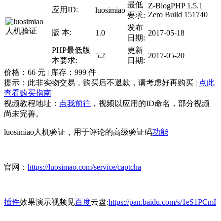
最低
Z-BlogPHP 1.5.1
应用ID:
luosimiao
Zero Build 151740
要求:
发布
版 本:
1.0
2017-05-18
日期:
PHP最低版
更新
5.2
2017-05-20
本要求:
日期:
价格：
66
元 | 库存：
999
件
提示：此非实物交易，购买后不退款，请考虑好再购买 |
点此
查看购买指南
视频教程地址：
点我前往
，视频以应用的ID命名，部分视频
尚未完善。
luosimiao人机验证，用于评论的高级验证码
功能
官网：
https://luosimao.com/service/captcha
插件
效果演示视频见
百度
云盘:
https://pan.baidu.com/s/1eS1PCmI