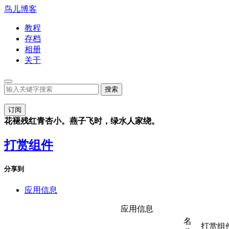
鸟儿博客
教程
存档
相册
关于
订阅
花褪残红青杏小。燕子飞时，绿水人家绕。
打赏组件
分享到
应用信息
应用信息
名
打赏组