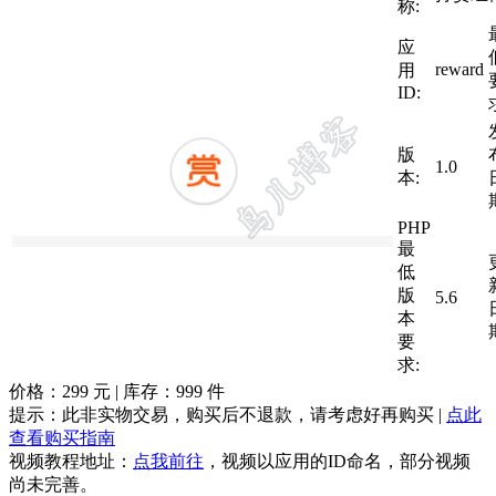
称:
应
reward
用
ID:
版
1.0
本:
PHP
最
低
版
5.6
本
要
求:
价格：
299
元 | 库存：
999
件
提示：此非实物交易，购买后不退款，请考虑好再购买 |
点此
查看购买指南
视频教程地址：
点我前往
，视频以应用的ID命名，部分视频
尚未完善。