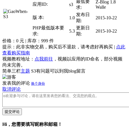
最低要
Z-Blog 1.8
应用ID:
s3
Walle
求:
发布日
版 本:
1.0
2015-10-22
期:
PHP最低版本要
更新日
5.3
2015-10-22
求:
期:
价格：
0
元 | 库存：
999
件
提示：此非实物交易，购买后不退款，请考虑好再购买 |
点此
查看购买指南
视频教程地址：
点我前往
，视频以应用的ID命名，部分视频
尚未完善。
简单三栏
主题
S3有问题可以到我blog留言
发表我的评论
换个身份
取消评论
提交评论
Hi，您需要填写昵称和邮箱！