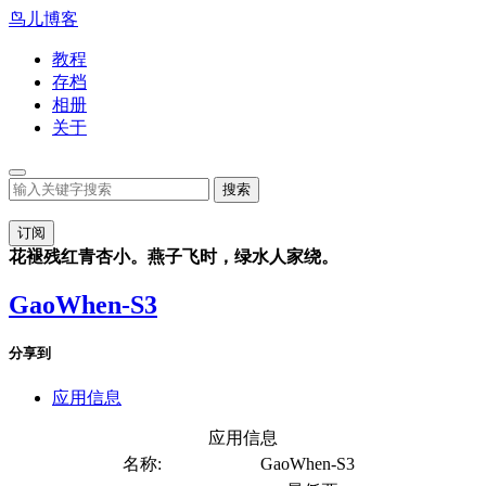
鸟儿博客
教程
存档
相册
关于
订阅
花褪残红青杏小。燕子飞时，绿水人家绕。
GaoWhen-S3
分享到
应用信息
应用信息
名称:
GaoWhen-S3