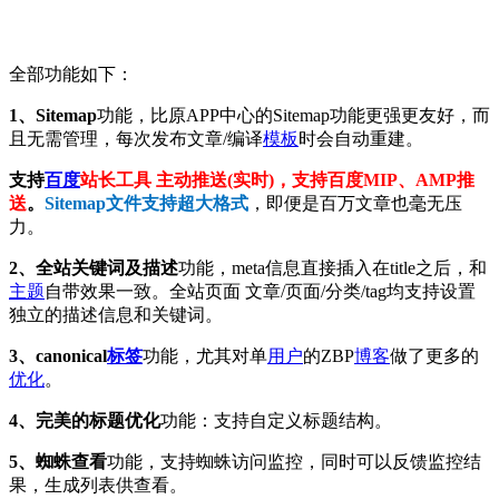
全部功能如下：
1、Sitemap
功能，比原APP中心的Sitemap功能更强更友好，而
且无需管理，每次发布文章/编译
模板
时会自动重建。
支持
百度
站长工具 主动推送(实时)，支持百度MIP、AMP推
送
。
Sitemap文件支持超大格式
，即便是百万文章也毫无压
力。
2、全站关键词及描述
功能，meta信息直接插入在title之后，和
主题
自带效果一致。全站页面 文章/页面/分类/tag均支持设置
独立的描述信息和关键词。
3、canonical
标签
功能，尤其对单
用户
的ZBP
博客
做了更多的
优化
。
4、完美的标题优化
功能：支持自定义标题结构。
5、
蜘蛛查看
功能，支持蜘蛛访问监控，同时可以反馈监控结
果，生成列表供查看。