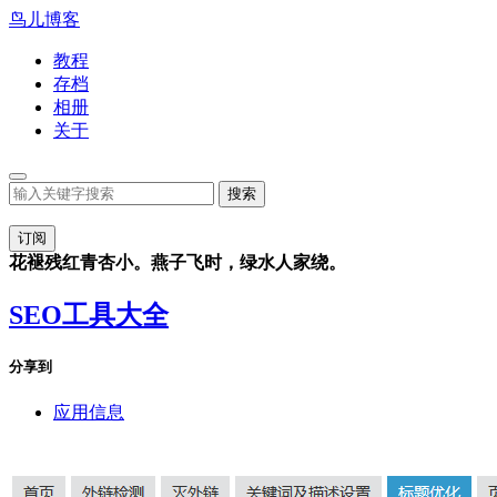
鸟儿博客
教程
存档
相册
关于
订阅
花褪残红青杏小。燕子飞时，绿水人家绕。
SEO工具大全
分享到
应用信息