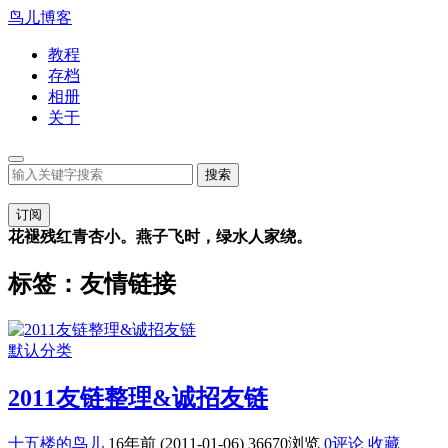
鸟儿博客
教程
存档
相册
关于
订阅
花褪残红青杏小。燕子飞时，绿水人家绕。
标签：友情链接
默认分类
2011友链整理&诚招友链
十五楼的鸟儿
16年前 (2011-01-06)
36670浏览
0评论
收藏