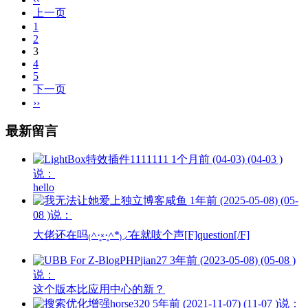
上一页
1
2
3
4
5
下一页
››
最新留言
1111111
1个月前 (04-03) (04-03 )
说：
hello
咸鱼
1年前 (2025-05-08) (05-
08 )说：
大佬还在吗₍˄·͈༝·͈˄*₎◞ ̑̑在就吱个声[F]question[/F]
jian27
3年前 (2023-05-08) (05-08 )
说：
这个版本比应用中心的新？
horse320
5年前 (2021-11-07) (11-07 )说：