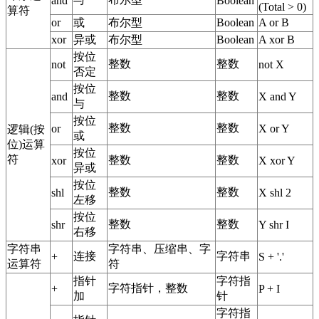
and
Boolean
(Total > 0)
算符
or
或
布尔型
Boolean
A or B
xor
异或
布尔型
Boolean
A xor B
按位
整数
整数
not
not X
否定
按位
整数
整数
and
X and Y
与
按位
整数
整数
or
X or Y
逻辑(按
或
位)运算
按位
符
整数
整数
xor
X xor Y
异或
按位
整数
整数
shl
X shl 2
左移
按位
整数
整数
shr
Y shr I
右移
字符串
字符串、压缩串、字
连接
字符串
+
S + '.'
运算符
符
指针
字符指
字符指针，整数
+
P + I
加
针
字符指