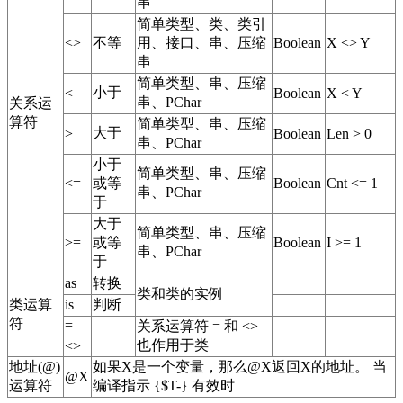
串
简单类型、类、类引
<>
不等
用、接口、串、压缩
Boolean
X <> Y
串
简单类型、串、压缩
小于
<
Boolean
X < Y
串、PChar
关系运
算符
简单类型、串、压缩
大于
>
Boolean
Len > 0
串、PChar
小于
简单类型、串、压缩
<=
或等
Boolean
Cnt <= 1
串、PChar
于
大于
简单类型、串、压缩
>=
或等
Boolean
I >= 1
串、PChar
于
as
转换
类和类的实例
类运算
is
判断
符
=
关系运算符 = 和 <>
也作用于类
<>
地址(@)
如果X是一个变量，那么@X返回X的地址。 当
@X
运算符
编译指示 {$T-} 有效时