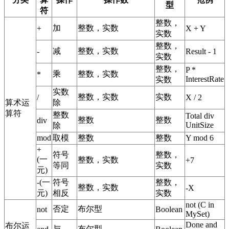
型
符
整数，
加
整数，实数
+
X + Y
实数
整数，
减
整数，实数
-
Result - 1
实数
整数，
P *
乘
整数，实数
*
InterestRate
实数
实数
整数，实数
实数
/
X / 2
算术运
除
算符
整数
Total div
整数
整数
div
UnitSize
除
mod
取模
整数
整数
Y mod 6
+
符号
整数，
(一
整数，实数
+7
等同
实数
元)
-(一
符号
整数，
整数，实数
-X
元)
相反
实数
not (C in
否定
布尔型
not
Boolean
MySet)
Done and
布尔运
与
布尔型