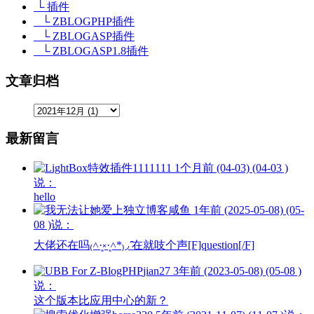
└ 插件
└ ZBLOGPHP插件
└ ZBLOGASP插件
└ ZBLOGASP1.8插件
文章归档
最新留言
1111111
1个月前 (04-03) (04-03 )
说：
hello
咸鱼
1年前 (2025-05-08) (05-
08 )说：
大佬还在吗₍˄·͈༝·͈˄*₎◞ ̑̑在就吱个声[F]question[/F]
jian27
3年前 (2023-05-08) (05-08 )
说：
这个版本比应用中心的新？