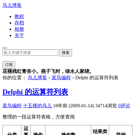
鸟儿博客
教程
存档
相册
关于
订阅
花褪残红青杏小。燕子飞时，绿水人家绕。
你的位置：
鸟儿博客
菜鸟编程
Delphi 的运算符列表
>
>
Delphi 的运算符列表
菜鸟编程
十五楼的鸟儿
18年前 (2009-01-14)
34714浏览
0评论
整理的一段运算符表格，方便查阅
运
结果类
分类
算
操作
操作数
范例