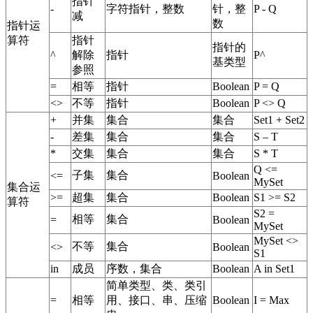
指针
-
字符指针，整数
针，整
P - Q
减
数
指针运
算符
指针
指针的
^
解除
指针
P^
基类型
参照
=
相等
指针
Boolean
P = Q
<>
不等
指针
Boolean
P <> Q
+
并集
集合
集合
Set1 + Set2
-
差集
集合
集合
S – T
*
交集
集合
集合
S * T
Q <=
子集
集合
<=
Boolean
MySet
集合运
>=
超集
集合
Boolean
S1 >= S2
算符
S2 =
相等
集合
=
Boolean
MySet
MySet <>
不等
集合
<>
Boolean
S1
in
成员
序数，集合
Boolean
A in Set1
简单类型、类、类引
=
相等
用、接口、串、压缩
Boolean
I = Max