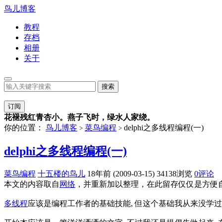
鸟儿博客
教程
存档
相册
关于
订阅
花褪残红青杏小。燕子飞时，绿水人家绕。
你的位置：
鸟儿博客
菜鸟编程
delphi之多线程编程(一)
>
>
delphi之多线程编程(一)
菜鸟编程
十五楼的鸟儿
18年前 (2009-03-15)
34138浏览
0评论
本文的内容取自
网络
，并重新加以整理，在此留存仅仅是方便自己
多线程
应该是编程工作者的基础技能, 但这个基础我从来没学过