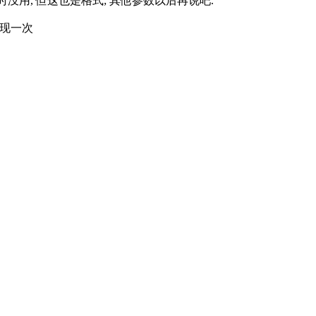
 尽管暂时没用, 但这也是格式; 其他参数以后再说吧.
实现一次