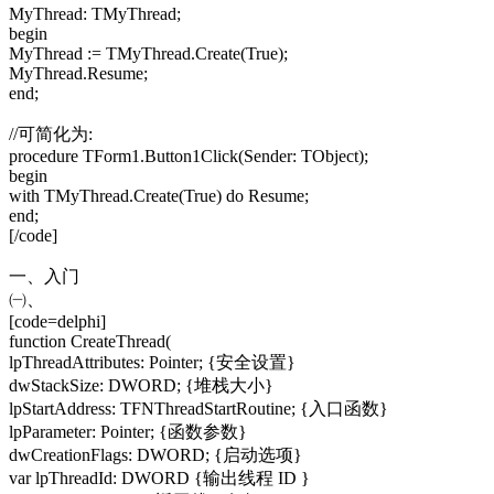
MyThread: TMyThread;
begin
MyThread := TMyThread.Create(True);
MyThread.Resume;
end;
//可简化为:
procedure TForm1.Button1Click(Sender: TObject);
begin
with TMyThread.Create(True) do Resume;
end;
[/code]
一、入门
㈠、
[code=delphi]
function CreateThread(
lpThreadAttributes: Pointer; {安全设置}
dwStackSize: DWORD; {堆栈大小}
lpStartAddress: TFNThreadStartRoutine; {入口函数}
lpParameter: Pointer; {函数参数}
dwCreationFlags: DWORD; {启动选项}
var lpThreadId: DWORD {输出线程 ID }