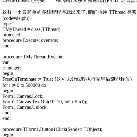
CreateThread 还需要一个 var 参数来接受新建线程的 ID,
这样一个最简单的多线程程序就出来了, 咱们再用 TThread 类
[code=delphi]
type
TMyThread = class(TThread)
protected
procedure Execute; override;
end;
procedure TMyThread.Execute;
var
i: Integer;
begin
FreeOnTerminate := True; {这可以让线程执行完毕后随即释放}
for i := 0 to 500000 do
begin
Form1.Canvas.Lock;
Form1.Canvas.TextOut(10, 10, IntToStr(i));
Form1.Canvas.Unlock;
end;
end;
procedure TForm1.Button1Click(Sender: TObject);
begin