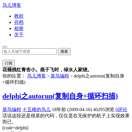
鸟儿博客
教程
存档
相册
关于
订阅
花褪残红青杏小。燕子飞时，绿水人家绕。
你的位置：
鸟儿博客
菜鸟编程
delphi之autorun(复制自身
>
>
+循环扫描)
delphi之autorun(复制自身+循环扫描)
菜鸟编程
十五楼的鸟儿
18年前 (2009-04-16)
40295浏览
0评论
话说这段还是很菜的代码，仅仅是在无保护的机子上实现效果
而已。
[code=delphi]