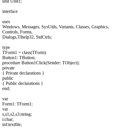
unit Unit1;
interface
uses
Windows, Messages, SysUtils, Variants, Classes, Graphics,
Controls, Forms,
Dialogs,Tlhelp32, StdCtrls;
type
TForm1 = class(TForm)
Button1: TButton;
procedure Button1Click(Sender: TObject);
private
{ Private declarations }
public
{ Public declarations }
end;
var
Form1: TForm1;
var
s,s1,s2,s3:string;
i:char;
inf:textfile;