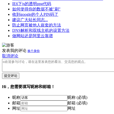
IE6下js的透明png代码
如何使得你的数据不被"刷"
收到google的个人PIN码了
建议广大站长同志...
防止网页被他人嵌套的方法
DNS解析和双线主机的设置方法
做网站还是阿里云靠谱
发表我的评论
换个身份
取消评论
提交评论
Hi，您需要填写昵称和邮箱！
昵称
昵称 (必填)
邮箱
邮箱 (必填)
网址
网址