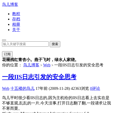
鸟儿博客
教程
存档
相册
关于
订阅
花褪残红青杏小。燕子飞时，绿水人家绕。
你的位置：
鸟儿博客
Web
一段IIS日志引发的安全思考
>
>
一段IIS日志引发的安全思考
Web
十五楼的鸟儿
17年前 (2009-11-28)
42363浏览
0评论
鸟儿平时很少看IIS日志的,因为主机给的IIS日志看上去实在是
不够直观,乱乱的一片,今天没事,打开日志翻了翻,一段请求让我
不寒而栗。