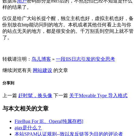
数据库
用户
密码部分是md5后的，不然恐怕已经不知道是什么
样的结果了。
仅仅是给广大站长提个醒，独立主机也好，虚拟主机也好，备
份别放在http能访问到的地方。本机或者其他任何看上去与你
的站点无关的地方，都是很安全的。千万别丢到空间上就不管
了。
转载请注明：
鸟儿博客
»
一段IIS日志引发的安全思考
继续浏览有关
网站建设
的文章
分享到
上一篇
赶时髦，换头像
下一篇
关于Movable Type 导入格式
与本文相关的文章
FireBug For IE、Opera[纯属存档]
ajax是什么？
本站SPAM认证规则--致以发反链等为目的的评论者