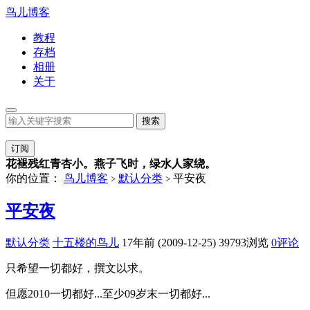
鸟儿博客
教程
存档
相册
关于
订阅
花褪残红青杏小。燕子飞时，绿水人家绕。
你的位置：
鸟儿博客
默认分类
平安夜
>
>
平安夜
默认分类
十五楼的鸟儿
17年前 (2009-12-25)
39793浏览
0评论
只希望一切都好，撰文以求。
但愿2010一切都好...至少09岁末一切都好...