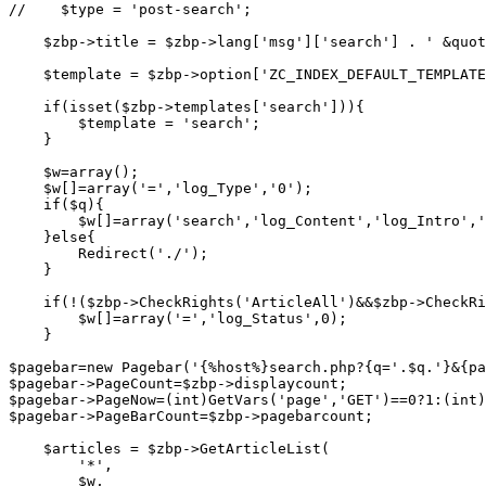
//    $type = 'post-search';

    $zbp->title = $zbp->lang['msg']['search'] . ' &quot
    $template = $zbp->option['ZC_INDEX_DEFAULT_TEMPLATE
    if(isset($zbp->templates['search'])){

        $template = 'search';

    }

    $w=array();

    $w[]=array('=','log_Type','0');

    if($q){

        $w[]=array('search','log_Content','log_Intro','
    }else{

        Redirect('./');

    }

    if(!($zbp->CheckRights('ArticleAll')&&$zbp->CheckRi
        $w[]=array('=','log_Status',0);

    }

$pagebar=new Pagebar('{%host%}search.php?{q='.$q.'}&{pa
$pagebar->PageCount=$zbp->displaycount; 

$pagebar->PageNow=(int)GetVars('page','GET')==0?1:(int)
$pagebar->PageBarCount=$zbp->pagebarcount;

    $articles = $zbp->GetArticleList(

        '*', 

        $w,
