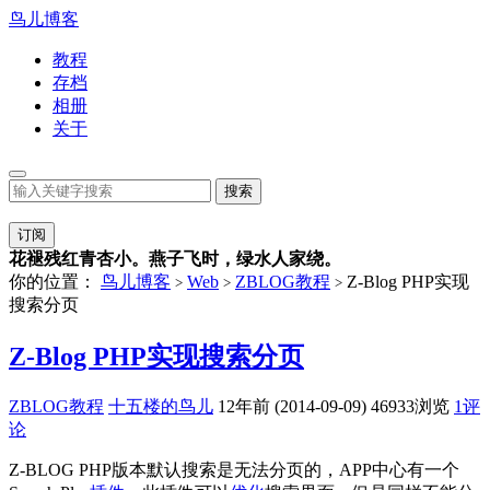
鸟儿博客
教程
存档
相册
关于
订阅
花褪残红青杏小。燕子飞时，绿水人家绕。
你的位置：
鸟儿博客
Web
ZBLOG教程
Z-Blog PHP实现
>
>
>
搜索分页
Z-Blog PHP实现搜索分页
ZBLOG教程
十五楼的鸟儿
12年前 (2014-09-09)
46933浏览
1评
论
Z-BLOG PHP版本默认搜索是无法分页的，APP中心有一个