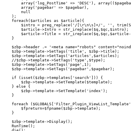
        array('log_PostTime' => 'DESC'), array(($pageba
        array('pagebar' => $pagebar),

        null

    );

    foreach($articles as $article){

        $intro = preg_replace('/[\r\n\s]+/', '', trim(S
        $article->Intro = str_ireplace($q,$qc,$intro);

        $article->Title = str_ireplace($q,$qc,$article-
    }

    $zbp->header .= '<meta name="robots" content="noind
    $zbp->template->SetTags('title', $zbp->title);

    $zbp->template->SetTags('articles',$articles);

    //$zbp->template->SetTags('type',$type);

    $zbp->template->SetTags('page',1);

    $zbp->template->SetTags('pagebar',$pagebar);

    if (isset($zbp->templates['search'])) {

        $zbp->template->SetTemplate($template);

    } else {

        $zbp->template->SetTemplate('index');

    }

    foreach ($GLOBALS['Filter_Plugin_ViewList_Template'
        $fpreturn=$fpname($zbp->template);

    }

    $zbp->template->Display();

    RunTime();

    die();
