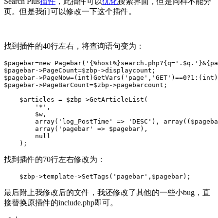
Search Plus
插件
，此插件可以
优化
搜索界面，但是同样不能分
页。但是我们可以修改一下这个插件。
找到插件的40行左右，将查询语句变为：
$pagebar=new Pagebar('{%host%}search.php?{q='.$q.'}&{pa
$pagebar->PageCount=$zbp->displaycount; 

$pagebar->PageNow=(int)GetVars('page','GET')==0?1:(int)
$pagebar->PageBarCount=$zbp->pagebarcount;

    $articles = $zbp->GetArticleList(

        '*', 

        $w,

        array('log_PostTime' => 'DESC'), array(($pageba
        array('pagebar' => $pagebar),

        null

    );
找到插件的70行左右修改为：
    $zbp->template->SetTags('pagebar',$pagebar);
最后附上我修改后的文件，我还修改了其他的一些小bug，直
接替换原插件的include.php即可。