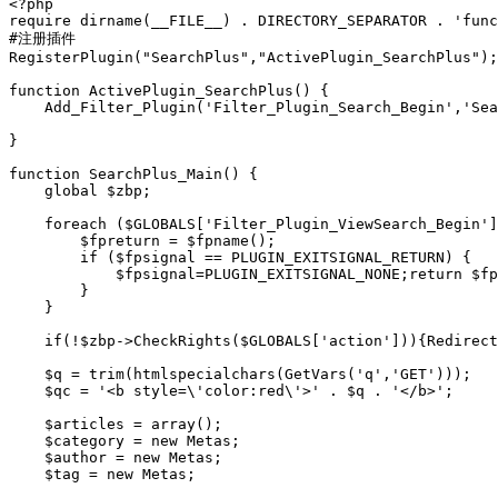
<?php

require dirname(__FILE__) . DIRECTORY_SEPARATOR . 'func
#注册插件

RegisterPlugin("SearchPlus","ActivePlugin_SearchPlus");

function ActivePlugin_SearchPlus() {

    Add_Filter_Plugin('Filter_Plugin_Search_Begin','Sea
}

function SearchPlus_Main() {

    global $zbp;

    foreach ($GLOBALS['Filter_Plugin_ViewSearch_Begin']
        $fpreturn = $fpname();

        if ($fpsignal == PLUGIN_EXITSIGNAL_RETURN) {

            $fpsignal=PLUGIN_EXITSIGNAL_NONE;return $fp
        }

    }

    if(!$zbp->CheckRights($GLOBALS['action'])){Redirect
    $q = trim(htmlspecialchars(GetVars('q','GET')));

    $qc = '<b style=\'color:red\'>' . $q . '</b>';

    $articles = array();

    $category = new Metas;

    $author = new Metas;

    $tag = new Metas;
