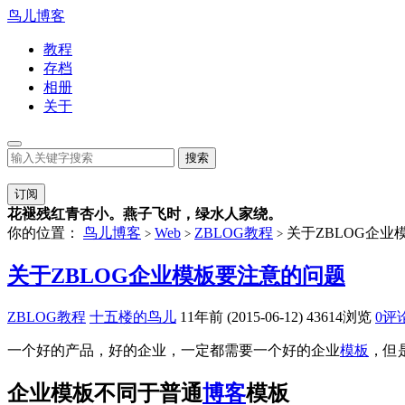
鸟儿博客
教程
存档
相册
关于
订阅
花褪残红青杏小。燕子飞时，绿水人家绕。
你的位置：
鸟儿博客
Web
ZBLOG教程
关于ZBLOG企业
>
>
>
关于ZBLOG企业模板要注意的问题
ZBLOG教程
十五楼的鸟儿
11年前 (2015-06-12)
43614浏览
0评
一个好的产品，好的企业，一定都需要一个好的企业
模板
，但
企业模板不同于普通
博客
模板