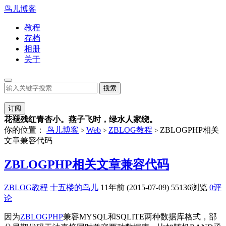
鸟儿博客
教程
存档
相册
关于
订阅
花褪残红青杏小。燕子飞时，绿水人家绕。
你的位置：
鸟儿博客
Web
ZBLOG教程
ZBLOGPHP相关
>
>
>
文章兼容代码
ZBLOGPHP相关文章兼容代码
ZBLOG教程
十五楼的鸟儿
11年前 (2015-07-09)
55136浏览
0评
论
因为
ZBLOGPHP
兼容MYSQL和SQLITE两种数据库格式，部