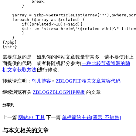
            break;

        }

    $array = $zbp->GetArticleList(array('*'),$where,$or
    foreach ($array as $related) {

        if(($related->ID)!=$aid){

        $str .= "<li><a href=\"{$related->Url}\" title=
        }

    }

{/php}

{$str}
需要注意的是，如果你的网站文章数量非常多，请不要使用上
面提供的代码，或者将随机部分参考[
一种比较节省资源的随
机文章获取方法
]进行修改。
转载请注明：
鸟儿博客
»
ZBLOGPHP相关文章兼容代码
继续浏览有关
ZBLOG
ZBLOGPHP
模板
的文章
分享到
上一篇
网站301工具
下一篇
单栏简约主题[演示_不销售]
与本文相关的文章