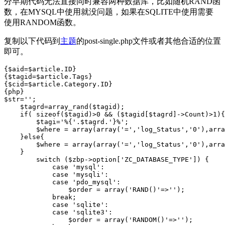
分早期代码无法直接同时兼容两种数据库，比如随机RAND函
数，在MYSQL中使用就没问题，如果在SQLITE中使用需要
使用RANDOM函数。
复制以下代码到
主题
的post-single.php文件或者其他合适的位置
即可。
{$aid=$article.ID}

{$tagid=$article.Tags}

{$cid=$article.Category.ID}

{php}

$str='';

    $tagrd=array_rand($tagid);

    if( sizeof($tagid)>0 && ($tagid[$tagrd]->Count)>1){

        $tagi='%{'.$tagrd.'}%';

        $where = array(array('=','log_Status','0'),arra
    }else{

        $where = array(array('=','log_Status','0'),arra
    }

        switch ($zbp->option['ZC_DATABASE_TYPE']) {

            case 'mysql':

            case 'mysqli':

            case 'pdo_mysql':

                $order = array('RAND()'=>'');

            break;

            case 'sqlite':

            case 'sqlite3':

                $order = array('RANDOM()'=>'');
