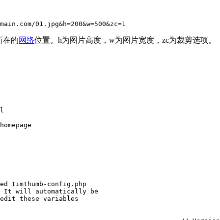
main.com/01.jpg&h=200&w=500&zc=1
所在的
网络
位置。h为图片高度，w为图片宽度，zc为裁剪选项。