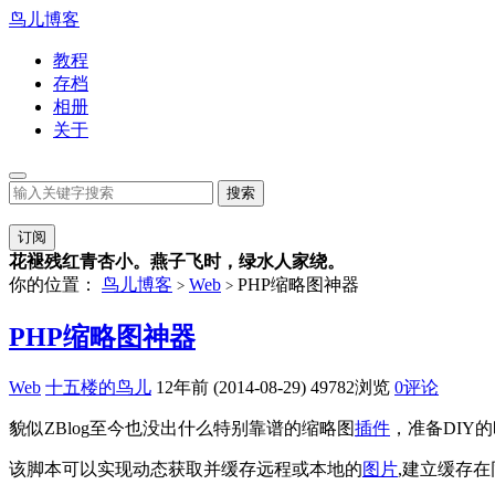
鸟儿博客
教程
存档
相册
关于
订阅
花褪残红青杏小。燕子飞时，绿水人家绕。
你的位置：
鸟儿博客
Web
PHP缩略图神器
>
>
PHP缩略图神器
Web
十五楼的鸟儿
12年前 (2014-08-29)
49782浏览
0评论
貌似ZBlog至今也没出什么特别靠谱的缩略图
插件
，准备DIY
该脚本可以实现动态获取并缓存远程或本地的
图片
,建立缓存在