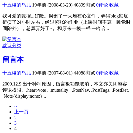
十五楼的鸟儿
19年前 (2008-03-29)
40899浏览
0评论
收藏
我可爱的数据...好险。误删了一大堆核心文件，弄得blog彻底
瘫痪了24小时左右，经过紧张的作业（上课时间不算，睡觉时
间除外），总算弄好了~。和原来一模一样~~哈哈...
默认分类
留言本
十五楼的鸟儿
19年前 (2007-08-01)
44088浏览
0评论
收藏
2009.12.9 出于种种原因，留言板功能取消，本文亦关闭游客
评论权限。.heart-vote , .mutuality , .PostNav, .PostTags, .PostDet,
.Note{display:none;}...
‹‹
上一页
2
3
4