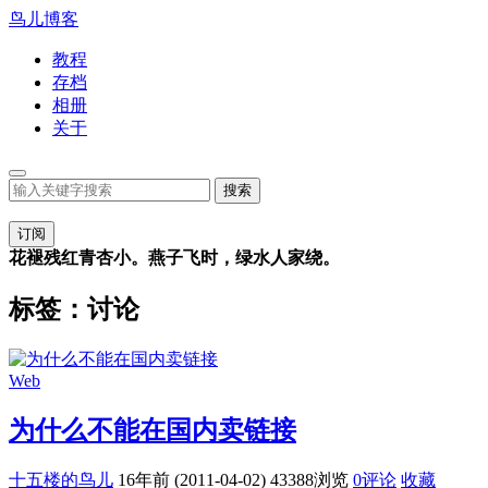
鸟儿博客
教程
存档
相册
关于
订阅
花褪残红青杏小。燕子飞时，绿水人家绕。
标签：讨论
Web
为什么不能在国内卖链接
十五楼的鸟儿
16年前 (2011-04-02)
43388浏览
0评论
收藏