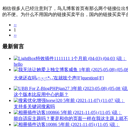
相信很多人已经注意到了，鸟儿博客首页有那么两个链接位出售状态，
的不便。为什么不用国内的链接买卖平台，国内的链接买卖平台
‹‹
1
››
最新留言
1111111
1个月前 (04-03) (04-03 )说：
hello
咸鱼
1年前 (2025-05-08) (05-
大佬还在吗₍˄·͈༝·͈˄*₎◞ ̑̑在就吱个声[F]question[/F]
jian27
3年前 (2023-05-08) (05-08 )
这个版本比应用中心的新？
horse320
5年前 (2021-11-07) (11-07 )说：
支持多关键词搜索吗
访客100866
5年前 (2021-11-05) (11-05 )说：
能自适应主题吗？要是和你的页面一样在我这主题上就不
访客10086
5年前 (2021-11-05) (11-05 )说：