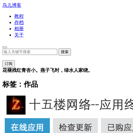
鸟儿博客
教程
存档
相册
关于
订阅
花褪残红青杏小。燕子飞时，绿水人家绕。
标签：作品