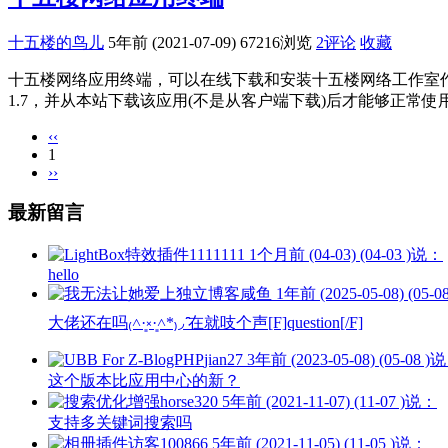
十五楼的鸟儿
5年前 (2021-07-09)
67216浏览
2评论
收藏
十五楼网络应用终端，可以在线下载和安装十五楼网络工作室作品.提供一
1.7，并从本站下载该应用(不是从客户端下载)后才能够正常使用在线
‹‹
1
››
最新留言
1111111
1个月前 (04-03) (04-03 )说：
hello
咸鱼
1年前 (2025-05-08) (05-
大佬还在吗₍˄·͈༝·͈˄*₎◞ ̑̑在就吱个声[F]question[/F]
jian27
3年前 (2023-05-08) (05-08 )
这个版本比应用中心的新？
horse320
5年前 (2021-11-07) (11-07 )说：
支持多关键词搜索吗
访客100866
5年前 (2021-11-05) (11-05 )说：