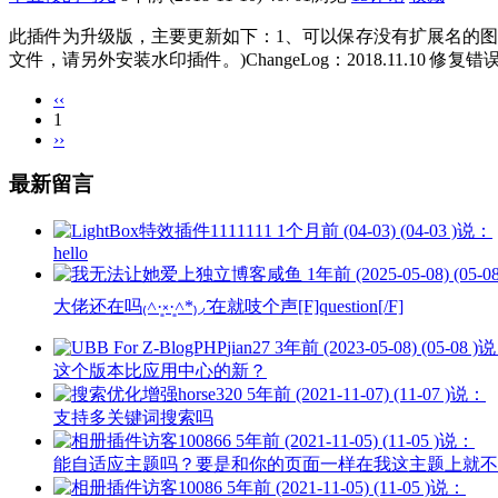
此插件为升级版，主要更新如下：1、可以保存没有扩展名的图片
文件，请另外安装水印插件。)ChangeLog：2018.11.10 修复错误调
‹‹
1
››
最新留言
1111111
1个月前 (04-03) (04-03 )说：
hello
咸鱼
1年前 (2025-05-08) (05-
大佬还在吗₍˄·͈༝·͈˄*₎◞ ̑̑在就吱个声[F]question[/F]
jian27
3年前 (2023-05-08) (05-08 )
这个版本比应用中心的新？
horse320
5年前 (2021-11-07) (11-07 )说：
支持多关键词搜索吗
访客100866
5年前 (2021-11-05) (11-05 )说：
能自适应主题吗？要是和你的页面一样在我这主题上就不
访客10086
5年前 (2021-11-05) (11-05 )说：