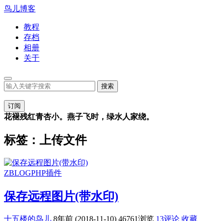
鸟儿博客
教程
存档
相册
关于
订阅
花褪残红青杏小。燕子飞时，绿水人家绕。
标签：上传文件
ZBLOGPHP插件
保存远程图片(带水印)
十五楼的鸟儿
8年前 (2018-11-10)
46761浏览
13评论
收藏