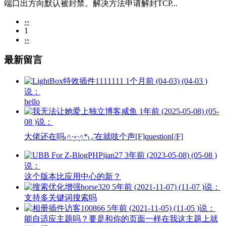
端口出方向默认被封禁。解决方法申请解封TCP...
‹‹
1
››
最新留言
1111111
1个月前 (04-03) (04-03 )
说：
hello
咸鱼
1年前 (2025-05-08) (05-
08 )说：
大佬还在吗₍˄·͈༝·͈˄*₎◞ ̑̑在就吱个声[F]question[/F]
jian27
3年前 (2023-05-08) (05-08 )
说：
这个版本比应用中心的新？
horse320
5年前 (2021-11-07) (11-07 )说：
支持多关键词搜索吗
访客100866
5年前 (2021-11-05) (11-05 )说：
能自适应主题吗？要是和你的页面一样在我这主题上就