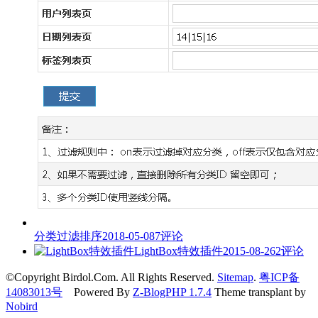
分类过滤排序
2018-05-08
7评论
LightBox特效插件
2015-08-26
2评论
©Copyright Birdol.Com. All Rights Reserved.
Sitemap
.
粤ICP备
14083013号
Powered By
Z-BlogPHP 1.7.4
Theme transplant by
Nobird