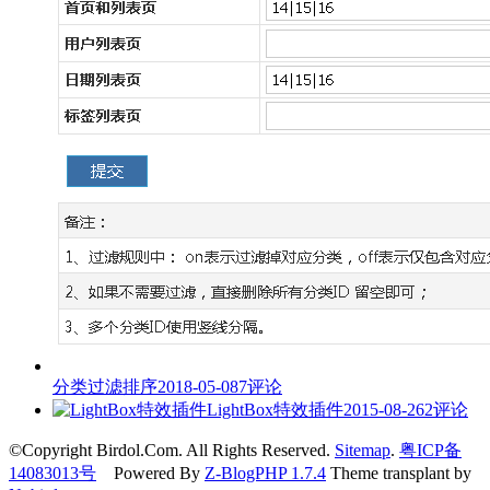
分类过滤排序
2018-05-08
7评论
LightBox特效插件
2015-08-26
2评论
©Copyright Birdol.Com. All Rights Reserved.
Sitemap
.
粤ICP备
14083013号
Powered By
Z-BlogPHP 1.7.4
Theme transplant by