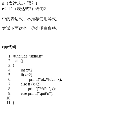
if（表达式1）语句1
esle if （表达式2）语句2
.....
中的表达式，不推荐使用等式。
尝试下面这个，你会明白多些。
cpp代码
#include "stdio.h"
main()
{
int
x=2;
if
(x>2)
printf(
"ok,%d\n"
,x);
else
if
(x<2)
printf(
"%d\n"
,x);
else
printf(
"quit\n"
);
}