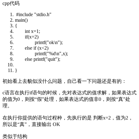
cpp代码
#include "stdio.h"
main()
{
int
x=1;
if
(x=2)
printf(
"ok\n"
);
else
if
(x<2)
printf(
"%d\n"
,x);
else
printf(
"quit"
);
}
初始看上去貌似没什么问题，自己看一下问题还是有的：
c语言在执行if语句的时候，先对表达式的值求解，如果表达式
的值为0，则按“假”处理，如果表达式的值非0，则按“真”处
理。
在执行你提供的语句过程种，先执行的是 判断x=2，值为2，
所以是“真”，直接输出 OK
类似于结构