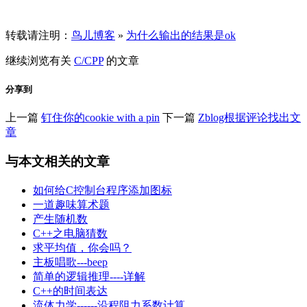
转载请注明：
鸟儿博客
»
为什么输出的结果是ok
继续浏览有关
C/CPP
的文章
分享到
上一篇
钉住你的cookie with a pin
下一篇
Zblog根据评论找出文
章
与本文相关的文章
如何给C控制台程序添加图标
一道趣味算术题
产生随机数
C++之电脑猜数
求平均值，你会吗？
主板唱歌---beep
简单的逻辑推理----详解
C++的时间表达
流体力学------沿程阻力系数计算。