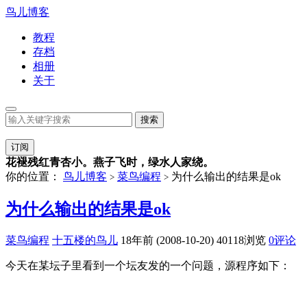
鸟儿博客
教程
存档
相册
关于
订阅
花褪残红青杏小。燕子飞时，绿水人家绕。
你的位置：
鸟儿博客
菜鸟编程
为什么输出的结果是ok
>
>
为什么输出的结果是ok
菜鸟编程
十五楼的鸟儿
18年前 (2008-10-20)
40118浏览
0评论
今天在某坛子里看到一个坛友发的一个问题，源程序如下：