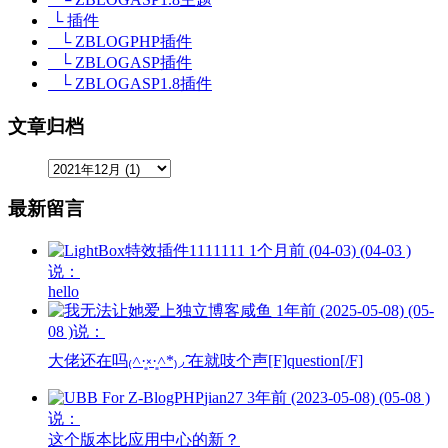
└ 插件
└ ZBLOGPHP插件
└ ZBLOGASP插件
└ ZBLOGASP1.8插件
文章归档
最新留言
1111111
1个月前 (04-03) (04-03 )
说：
hello
咸鱼
1年前 (2025-05-08) (05-
08 )说：
大佬还在吗₍˄·͈༝·͈˄*₎◞ ̑̑在就吱个声[F]question[/F]
jian27
3年前 (2023-05-08) (05-08 )
说：
这个版本比应用中心的新？