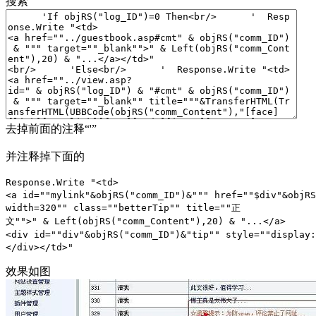
搜索
去掉前面的注释“'”
并注释掉下面的
Response.Write "<td>
<a id=""mylink"&objRS("comm_ID")&""" href=""$div"&objRS
width=320"" class=""betterTip"" title=""正
文"">" & Left(objRS("comm_Content"),20) & "...</a>
<div id=""div"&objRS("comm_ID")&"tip"" style=""display:
</div></td>"
效果如图