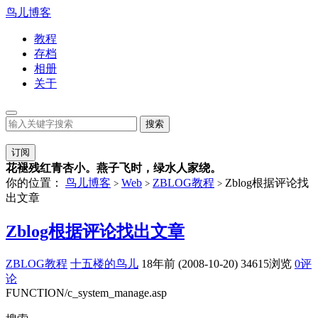
鸟儿博客
教程
存档
相册
关于
订阅
花褪残红青杏小。燕子飞时，绿水人家绕。
你的位置：
鸟儿博客
Web
ZBLOG教程
Zblog根据评论找
>
>
>
出文章
Zblog根据评论找出文章
ZBLOG教程
十五楼的鸟儿
18年前 (2008-10-20)
34615浏览
0评
论
FUNCTION/c_system_manage.asp