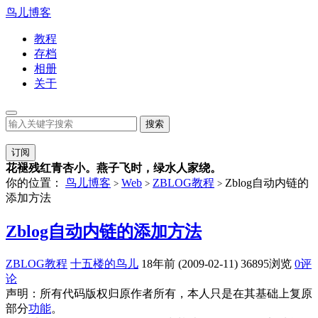
鸟儿博客
教程
存档
相册
关于
订阅
花褪残红青杏小。燕子飞时，绿水人家绕。
你的位置：
鸟儿博客
Web
ZBLOG教程
Zblog自动内链的
>
>
>
添加方法
Zblog自动内链的添加方法
ZBLOG教程
十五楼的鸟儿
18年前 (2009-02-11)
36895浏览
0评
论
声明：所有代码版权归原作者所有，本人只是在其基础上复原
部分
功能
。