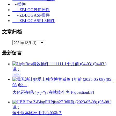
└ 插件
└ ZBLOGPHP插件
└ ZBLOGASP插件
└ ZBLOGASP1.8插件
文章归档
最新留言
1111111
1个月前 (04-03) (04-03 )
说：
hello
咸鱼
1年前 (2025-05-08) (05-
08 )说：
大佬还在吗₍˄·͈༝·͈˄*₎◞ ̑̑在就吱个声[F]question[/F]
jian27
3年前 (2023-05-08) (05-08 )
说：
这个版本比应用中心的新？