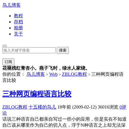
鸟儿博客
教程
存档
相册
关于
订阅
花褪残红青杏小。燕子飞时，绿水人家绕。
你的位置：
鸟儿博客
Web
ZBLOG教程
三种网页编程语
>
>
>
言比较
三种网页编程语言比较
ZBLOG教程
十五楼的鸟儿
18年前 (2009-02-12)
36016浏览
0评
论
话说三种语言自己都亲自写过一些小的应用，但是实在不知道
自己该从哪里作为自己的切入点，浮于N种语言之上却无法深