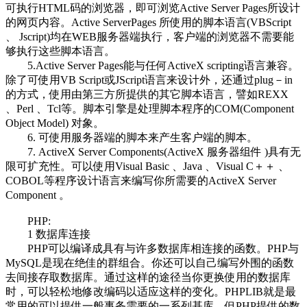
可执行HTML码的浏览器，即可浏览Active Server Pages所设计
的网页内容。Active ServerPages 所使用的脚本语言(VBScript
、 Jscript)均在WEB服务器端执行，客户端的浏览器不需要能
够执行这些脚本语言。
5.Active Server Pages能与任何ActiveX scripting语言兼容。
除了可使用VB Script或JScript语言来设计外，还通过plug－in
的方式，使用由第三方所提供的其它脚本语言，譬如REXX
、Perl 、Tcl等。脚本引擎是处理脚本程序的COM(Component
Object Model) 对象。
6. 可使用服务器端的脚本来产生客户端的脚本。
7. ActiveX Server Components(ActiveX 服务器组件 )具有无
限可扩充性。可以使用Visual Basic 、Java 、Visual C＋＋ 、
COBOL等程序设计语言来编写你所需要的ActiveX Server
Component 。
PHP:
1 数据库连接
PHP可以编译成具有与许多数据库相连接的函数。PHP与
MySQL是现在绝佳的群组合。你还可以自己编写外围的函数
去间接存取数据库。通过这样的途径当你更换使用的数据库
时，可以轻松地修改编码以适应这样的变化。PHPLIB就是最
常用的可以提供一般事务需要的一系列基库。但PHP提供的数