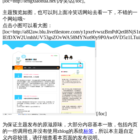
[loc=http://lengxiaohua.net/]冷笑话[/loc]。
主题预览如图，也可以到上面冷笑话网站去看一下，不错的一
个网站哦~
点击小图可以看大图：
[loc=http://a8l2aw.blu.livefilestore.com/y1pxefvwszBmPdQetI8
IEfDXW2UmhhUV53gsZOvWA58MYNot90y9P0Aw0VD5z1LTuizVC
[/loc]
为保证主题发布的原滋原味，大部分内容基本一致，包括内页
的一些调用也并没有使用zblog的系统
标签
，所以本主题自定
义内容较强，请仔细查看本页面的发布说明。