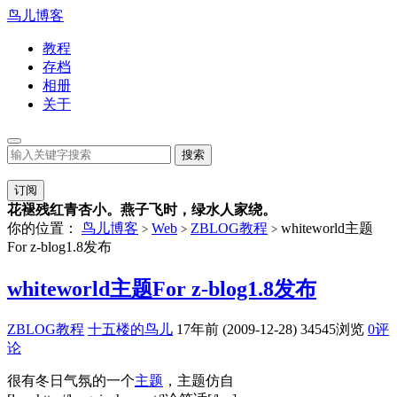
鸟儿博客
教程
存档
相册
关于
订阅
花褪残红青杏小。燕子飞时，绿水人家绕。
你的位置：
鸟儿博客
Web
ZBLOG教程
whiteworld主题
>
>
>
For z-blog1.8发布
whiteworld主题For z-blog1.8发布
ZBLOG教程
十五楼的鸟儿
17年前 (2009-12-28)
34545浏览
0评
论
很有冬日气氛的一个
主题
，主题仿自