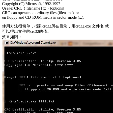
Copyright (C) Microsoft, 1992-1997
Usage: CRC { filename | x: } [options]
CRC can operate on ordinary files (filename), or
on floppy and CD-ROM media in sector-mode (x:).
使用方法很简单，找到crc32所在目录，用crc32.exe 文件名 就
可以得出文件的crc32的值。
效果如图：