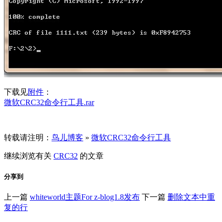
下载见
附件
：
微软CRC32命令行工具.rar
转载请注明：
鸟儿博客
»
微软CRC32命令行工具
继续浏览有关
CRC32
的文章
分享到
上一篇
whiteworld主题For z-blog1.8发布
下一篇
删除文本中重
复的行