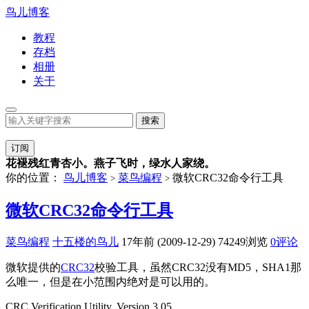
鸟儿博客
教程
存档
相册
关于
订阅
花褪残红青杏小。燕子飞时，绿水人家绕。
你的位置：
鸟儿博客
菜鸟编程
微软CRC32命令行工具
>
>
微软CRC32命令行工具
菜鸟编程
十五楼的鸟儿
17年前 (2009-12-29)
74249浏览
0评论
微软提供的
CRC32
校验工具，虽然CRC32没有MD5，SHA1那
么唯一，但是在小范围内绝对是可以用的。
CRC Verification Utility, Version 3.05