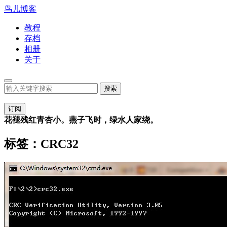
鸟儿博客
教程
存档
相册
关于
订阅
花褪残红青杏小。燕子飞时，绿水人家绕。
标签：CRC32