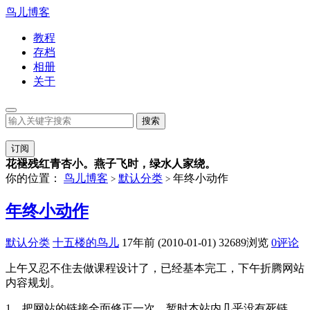
鸟儿博客
教程
存档
相册
关于
订阅
花褪残红青杏小。燕子飞时，绿水人家绕。
你的位置：
鸟儿博客
默认分类
年终小动作
>
>
年终小动作
默认分类
十五楼的鸟儿
17年前 (2010-01-01)
32689浏览
0评论
上午又忍不住去做课程设计了，已经基本完工，下午折腾网站
内容规划。
1、把网站的链接全面修正一次，暂时本站内几乎没有死链，