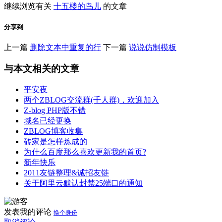
继续浏览有关
十五楼的鸟儿
的文章
分享到
上一篇
删除文本中重复的行
下一篇
说说仿制模板
与本文相关的文章
平安夜
两个ZBLOG交流群(千人群)，欢迎加入
Z-blog PHP版不错
域名已经更换
ZBLOG博客收集
砖家是怎样炼成的
为什么百度那么喜欢更新我的首页?
新年快乐
2011友链整理&诚招友链
关于阿里云默认封禁25端口的通知
发表我的评论
换个身份