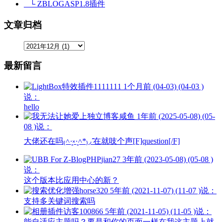
└ ZBLOGASP1.8插件
文章归档
最新留言
1111111
1个月前 (04-03) (04-03 )
说：
hello
咸鱼
1年前 (2025-05-08) (05-
08 )说：
大佬还在吗₍˄·͈༝·͈˄*₎◞ ̑̑在就吱个声[F]question[/F]
jian27
3年前 (2023-05-08) (05-08 )
说：
这个版本比应用中心的新？
horse320
5年前 (2021-11-07) (11-07 )说：
支持多关键词搜索吗
访客100866
5年前 (2021-11-05) (11-05 )说：
能自适应主题吗？要是和你的页面一样在我这主题上就