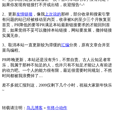
如果你发现有链接打不开或出错，欢迎报告^-^
2、更新
友情链接
，像我
上次说的
那样，部分收录和搜索引擎
有问题的站已经被移动至内页，收录被K的至少三个月恢复至
首页，PR降低的要等PR满足本站最新链接要求的才能回到首
页，如果觉得不妥可以撤掉本站链接，网站要发展，撤掉链接
实属无奈。
3、取消本站一直更新较为滞缓的
汇编
分类，原有文章合并至
菜鸟编程。
PR昨晚更新，本站还是没有升5，不禁自责。古人云知足者常
乐，我属于那种不知足的人，也许只有不知足才能让人有前进
的动力吧。一个人的能力很有限，最近很需要时间规划，不然
时间都被我浪费掉了…
差不多就汇报到这，2009仅剩下几个小时，祝福大家新年快乐
~
转载请注明：
鸟儿博客
»
年终小动作