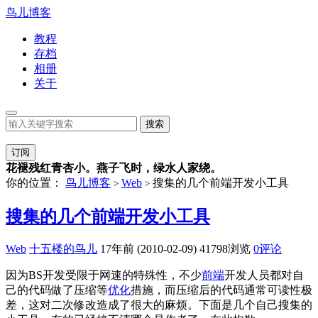
鸟儿博客
教程
存档
相册
关于
订阅
花褪残红青杏小。燕子飞时，绿水人家绕。
你的位置：
鸟儿博客
Web
搜集的几个前端开发小工具
>
>
搜集的几个前端开发小工具
Web
十五楼的鸟儿
17年前 (2010-02-09)
41798浏览
0评论
因为BS开发受限于网速的特殊性，不少
前端
开发人员都对自
己的代码做了压缩等
优化
措施，而压缩后的代码通常可读性极
差，这对二次修改造成了很大的麻烦。下面是几个自己搜集的