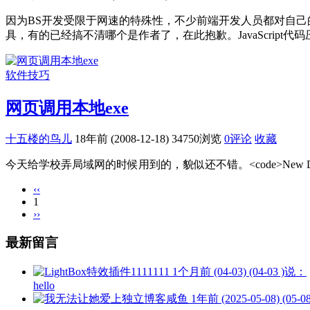
因为BS开发受限于网速的特殊性，不少前端开发人员都对自
具，有的已经搞不清哪个是作者了，在此抱歉。JavaScript代码压缩工具：
软件技巧
网页调用本地exe
十五楼的鸟儿
18年前 (2008-12-18)
34750浏览
0评论
收藏
今天给学校弄局域网的时候用到的，貌似还不错。<code>New Document<meta name
‹‹
1
››
最新留言
1111111
1个月前 (04-03) (04-03 )说：
hello
咸鱼
1年前 (2025-05-08) (05-