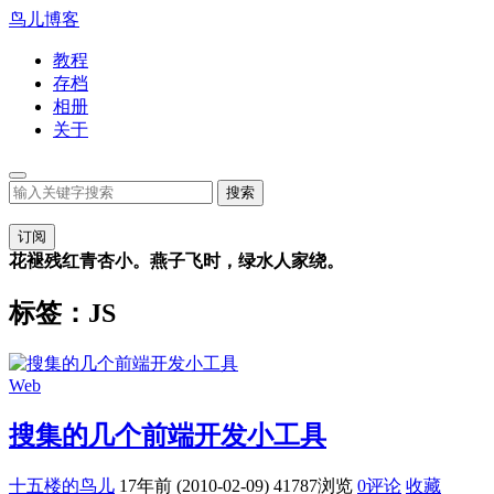
鸟儿博客
教程
存档
相册
关于
订阅
花褪残红青杏小。燕子飞时，绿水人家绕。
标签：JS
Web
搜集的几个前端开发小工具
十五楼的鸟儿
17年前 (2010-02-09)
41787浏览
0评论
收藏